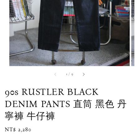
1
/
9
90s RUSTLER BLACK
DENIM PANTS 直筒 黑色 丹
寧褲 牛仔褲
Regular
NT$ 2,280
price