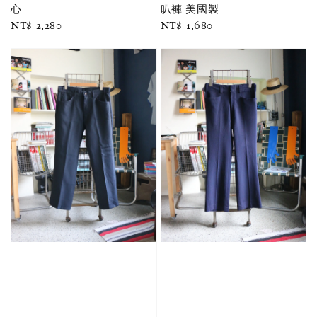
心
叭褲 美國製
Regular
NT$ 2,280
Regular
NT$ 1,680
price
price