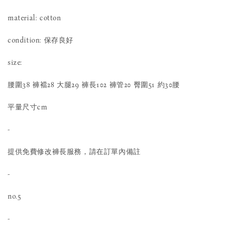
material: cotton
condition: 保存良好
size:
腰圍38 褲襠28 大腿29 褲長102 褲管20 臀圍51 約30腰
平量尺寸cm
-
提供免費修改褲長服務，請在訂單內備註
-
no.5
-