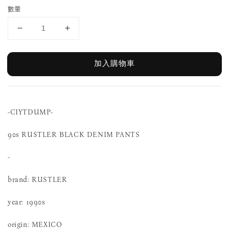
數量
加入購物車
-CIYTDUMP-
90s RUSTLER BLACK DENIM PANTS
-
brand: RUSTLER
year: 1990s
origin: MEXICO