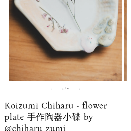
1
/
7
Koizumi Chiharu - flower
plate 手作陶器小碟 by
@chiharu_zumi