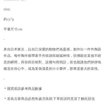
size:
約13*9
平量尺寸cm
-
來自日本東京，以自己深愛的動物們為靈感，創作出一件件陶器
作品。每件陶作都帶著手作痕跡與細膩神情，彷彿能在某個不經
意的瞬間，與你四目相對、說幾句悄悄話，若也能讓他們靜靜地
棲息在你心中、成為某個溫柔的小小夥伴，那將是最大的喜悅。
-
＊購買前請參考商品數據
＊若為古著商品必然有歲月痕跡,下單前請同意並了解此狀況