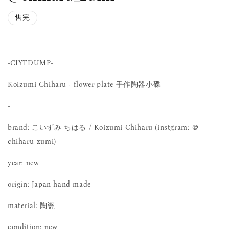
售完
-CIYTDUMP-
Koizumi Chiharu - flower plate 手作陶器小碟
-
brand: こいずみ ちはる / Koizumi Chiharu (instgram: ＠
chiharu_zumi)
year: new
origin: Japan hand made
material: 陶瓷
condition: new