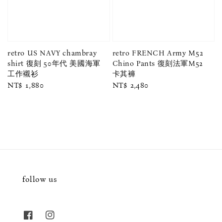
retro US NAVY chambray
retro FRENCH Army M52
shirt 復刻 50年代 美國海軍
Chino Pants 復刻法軍M52
工作襯衫
卡其褲
Regular
NT$ 1,880
Regular
NT$ 2,480
price
price
follow us