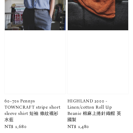
60~70s Pennys
HIGHLAND 2000 -
TOWNCRAFT stripe short
Linen/cotton Roll Up
sleeve shirt 短袖 條紋襯衫
Beanie 棉麻上捲針織帽 英
水藍
國製
Regular
NT$ 1,680
Regular
NT$ 1,480