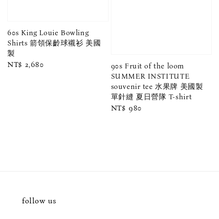
60s King Louie Bowling
Shirts 箭領保齡球襯衫 美國
製
Regular
NT$ 2,680
90s Fruit of the loom
price
SUMMER INSTITUTE
souvenir tee 水果牌 美國製
單針縫 夏日營隊 T-shirt
Regular
NT$ 980
price
follow us