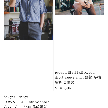
1960s BEISHIRE Rayon
short sleeve shirt 嫘縈 短袖
襯衫 美國製
Regular
NT$ 1,480
price
60~70s Pennys
TOWNCRAFT stripe short
sleeve shirt 短袖 條紋襯衫