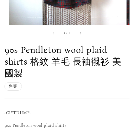
1
/
8
90s Pendleton wool plaid
shirts 格紋 羊毛 長袖襯衫 美
國製
售完
-CIYTDUMP-
90s Pendleton wool plaid shirts