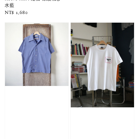
水藍
Regular
NT$ 1,680
price