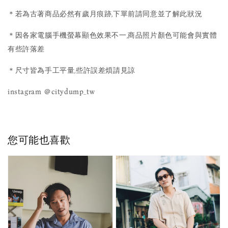
＊若為古著商品必然有歲月痕跡,下單前請同意並了解此狀況
＊因各家電腦手機螢幕顯色效果不一,商品照片顏色可能會與實體
有些許落差
＊尺寸皆為手工平量,些許誤差煩請見諒
instagram ＠citydump_tw
您可能也喜歡