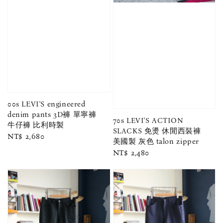
00s LEVI'S engineered
denim pants 3D褲 單寧褲
70s LEVI'S ACTION
牛仔褲 比利時製
SLACKS 免燙 休閒西裝褲
Regular
NT$ 2,680
美國製 灰色 talon zipper
price
Regular
NT$ 2,480
price