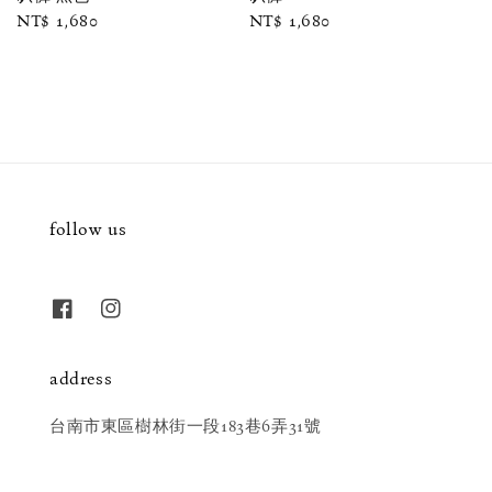
Regular
NT$ 1,680
Regular
NT$ 1,680
price
price
follow us
address
台南市東區樹林街一段183巷6弄31號