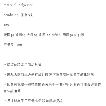
material: polyester
condition: 保存良好
size:
腰圍40 褲檔29 大腿29 褲長100 褲管24 臀圍50 約31腰
平量尺寸cm
-
＊購買前請參考商品數據
＊若為古著商品必然有歲月痕跡,下單前請同意並了解此狀況
＊因各家電腦手機螢幕顯色效果不一,商品照片顏色可能會與實體
有些許落差
＊尺寸皆為手工平量,些許誤差煩請見諒