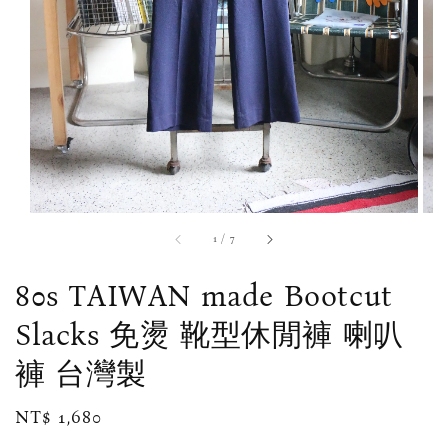
1
/
7
80s TAIWAN made Bootcut
Slacks 免燙 靴型休閒褲 喇叭
褲 台灣製
Regular
NT$ 1,680
price