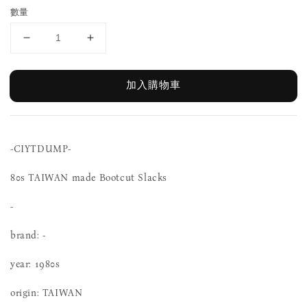
數量
加入購物車
-CIYTDUMP-
80s TAIWAN made Bootcut Slacks
-
brand: -
year: 1980s
origin: TAIWAN