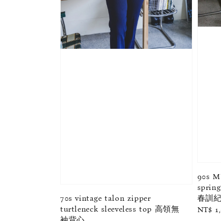
90s 
sprin
春訓紀念
70s vintage talon zipper
turtleneck sleeveless top 高領無
Regul
NT$ 1
袖背心