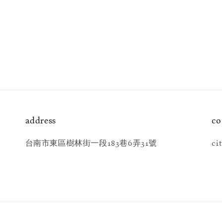
address
co
台南市東區樹林街一段183巷6弄31號
ci