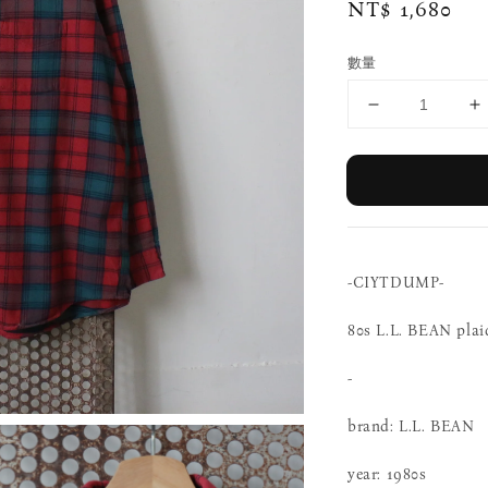
Regular
NT$ 1,680
price
數量
-CIYTDUMP-
80s L.L. BEAN plai
-
brand: L.L. BEAN
year: 1980s