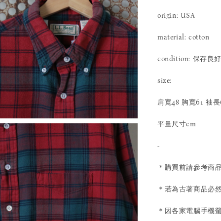
origin: USA
material: cotton
condition: 保存良
size:
肩寬48 胸寬61 袖長
平量尺寸cm
-
＊購買前請參考商
＊若為古著商品必然
＊因各家電腦手機螢