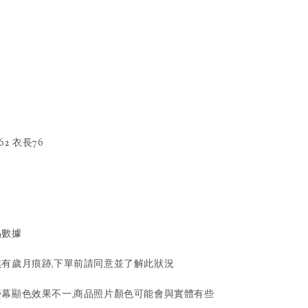
好
62 衣長76
品數據
有歲月痕跡,下單前請同意並了解此狀況
幕顯色效果不一,商品照片顏色可能會與實體有些