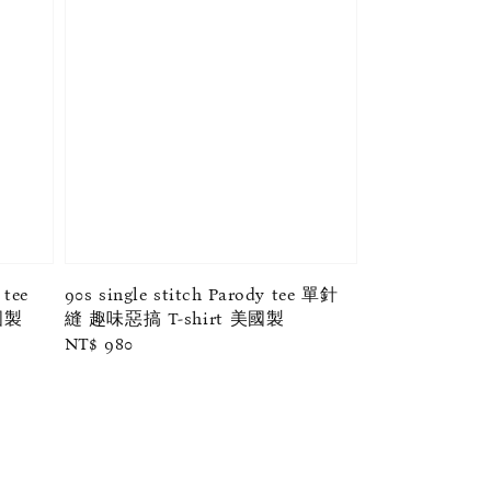
 tee
90s single stitch Parody tee 單針
國製
縫 趣味惡搞 T-shirt 美國製
Regular
NT$ 980
price