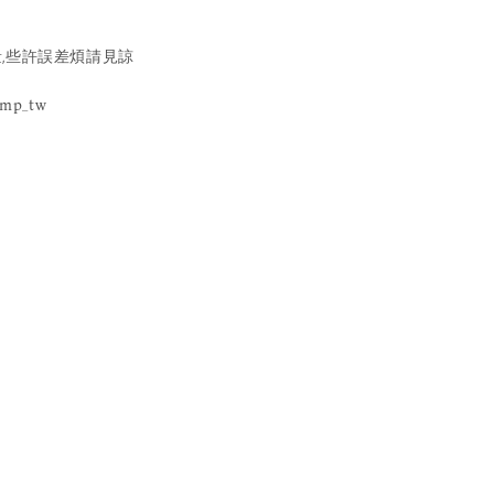
,些許誤差煩請見諒
ump_tw