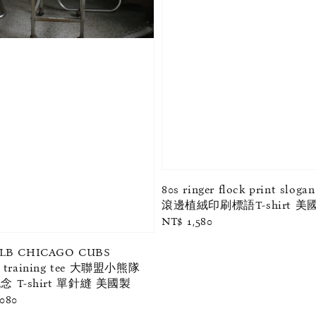
80s ringer flock print slogan
滾邊植絨印刷標語T-shirt 美
Regular
NT$ 1,580
price
MLB CHICAGO CUBS
g training tee 大聯盟小熊隊
 T-shirt 單針縫 美國製
ar
,080