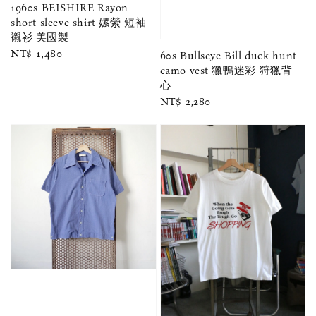
1960s BEISHIRE Rayon
short sleeve shirt 嫘縈 短袖
襯衫 美國製
Regular
NT$ 1,480
60s Bullseye Bill duck hunt
price
camo vest 獵鴨迷彩 狩獵背
心
Regular
NT$ 2,280
price