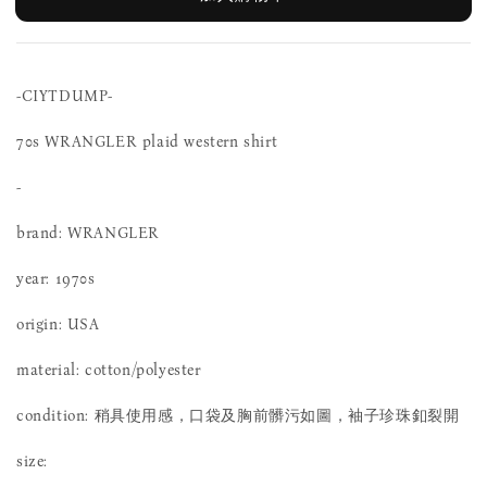
-CIYTDUMP-
70s WRANGLER plaid western shirt
-
brand: WRANGLER
year: 1970s
origin: USA
material: cotton/polyester
condition:
稍具使用感，口袋及胸前髒污如圖，袖子珍珠釦裂開
size: