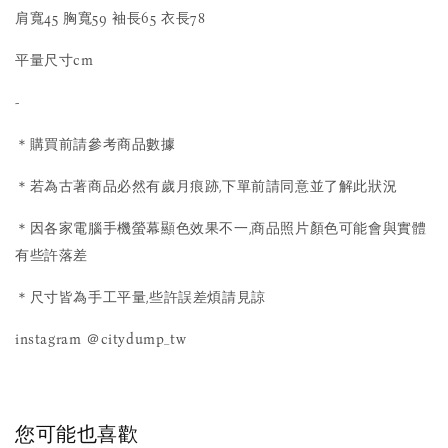
肩寬45 胸寬59 袖長65 衣長78
平量尺寸cm
-
＊購買前請參考商品數據
＊若為古著商品必然有歲月痕跡,下單前請同意並了解此狀況
＊因各家電腦手機螢幕顯色效果不一,商品照片顏色可能會與實體
有些許落差
＊尺寸皆為手工平量,些許誤差煩請見諒
instagram ＠citydump_tw
您可能也喜歡