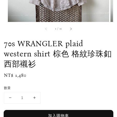
1
/
11
70s WRANGLER plaid
western shirt 棕色 格紋珍珠釦
西部襯衫
Regular
NT$ 1,480
price
數量
加入購物車