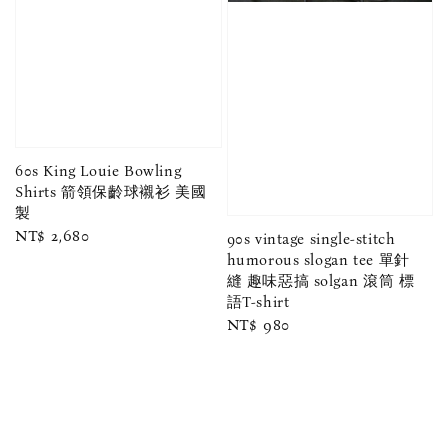
60s King Louie Bowling
Shirts 箭領保齡球襯衫 美國
製
Regular
NT$ 2,680
90s vintage single-stitch
price
humorous slogan tee 單針
縫 趣味惡搞 solgan 滾筒 標
語T-shirt
Regular
NT$ 980
price