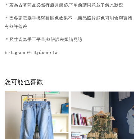
＊若為古著商品必然有歲月痕跡,下單前請同意並了解此狀況
＊因各家電腦手機螢幕顯色效果不一,商品照片顏色可能會與實體
有些許落差
＊尺寸皆為手工平量,些許誤差煩請見諒
instagram ＠citydump_tw
您可能也喜歡