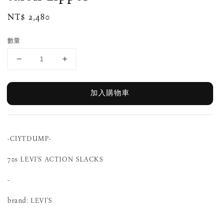
Regular
NT$ 2,480
price
數量
加入購物車
-CIYTDUMP-
70s LEVI'S ACTION SLACKS
-
brand: LEVI'S