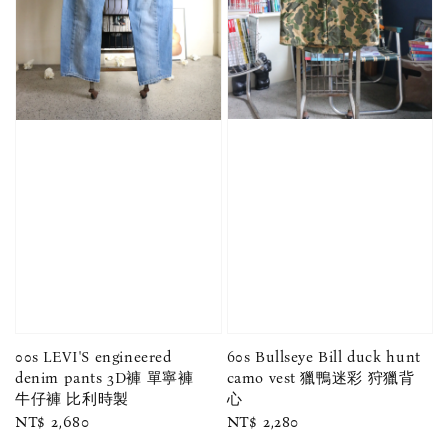
60s Bullseye Bill duck hunt
00s LEVI'S engineered
camo vest 獵鴨迷彩 狩獵背
denim pants 3D褲 單寧褲
心
牛仔褲 比利時製
Regular
NT$ 2,280
Regular
NT$ 2,680
price
price