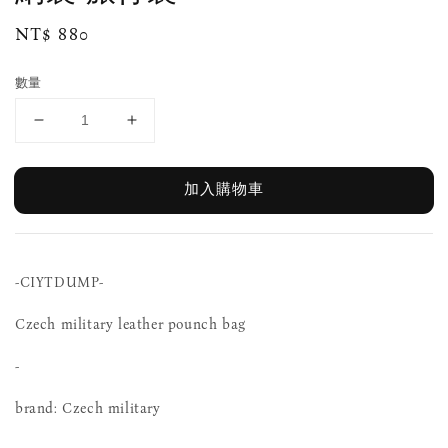
Regular
NT$ 880
price
數量
加入購物車
-CIYTDUMP-
Czech military leather pounch bag
-
brand: Czech military