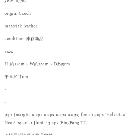
year: 1970s
origin: Czech
material: leather
condition: 庫存新品
size:
H1約11cm × W約20cm × D約5cm
平量尺寸cm
-
-
p.p1 {margin: 0.0px 0.0px 0.0px 0.0px; font: 13.0px 'Helvetica
Neue'} span.s1 {font: 13.0px 'PingFang TC'}