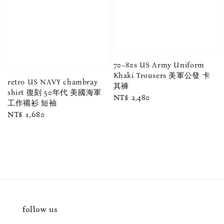
70~80s US Army Uniform
Khaki Trousers 美軍公發 卡
retro US NAVY chambray
其褲
shirt 復刻 50年代 美國海軍
Regular
NT$ 2,480
工作襯衫 短袖
price
Regular
NT$ 1,680
price
follow us