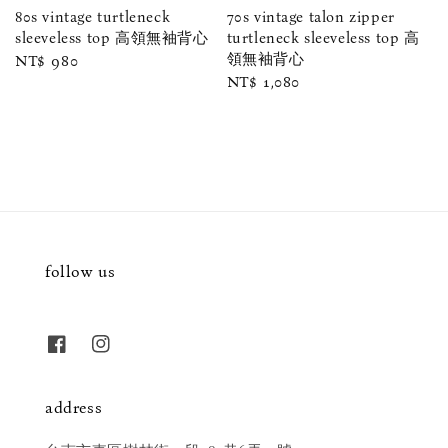
80s vintage turtleneck
70s vintage talon zipper
sleeveless top 高領無袖背心
turtleneck sleeveless top 高
領無袖背心
Regular
NT$ 980
Regular
NT$ 1,080
price
price
follow us
address