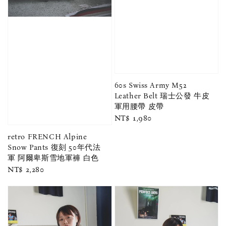
60s Swiss Army M52
Leather Belt 瑞士公發 牛皮
軍用腰帶 皮帶
Regular
NT$ 1,980
price
retro FRENCH Alpine
Snow Pants 復刻 50年代法
軍 阿爾卑斯雪地軍褲 白色
Regular
NT$ 2,280
price