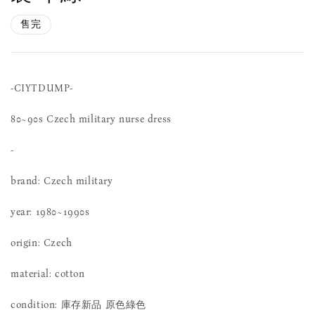
售完
-CIYTDUMP-
80~90s Czech military nurse dress
-
brand: Czech military
year: 1980~1990s
origin: Czech
material: cotton
condition: 庫存新品 原色綠色