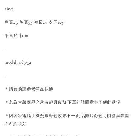
size:
肩寬43 胸寬53 袖長20 衣長105
平量尺寸cm
-
model: 165/52
-
＊購買前請參考商品數據
＊若為古著商品必然有歲月痕跡,下單前請同意並了解此狀況
＊因各家電腦手機螢幕顯色效果不一,商品照片顏色可能會與實體
有些許落差