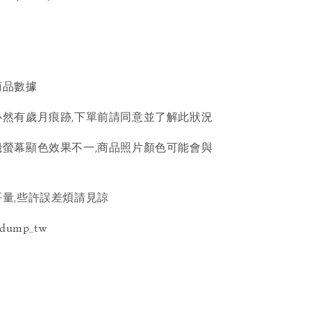
商品數據
然有歲月痕跡,下單前請同意並了解此狀況
螢幕顯色效果不一,商品照片顏色可能會與
量,些許誤差煩請見諒
ydump_tw