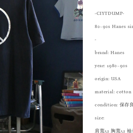
-CIYTDUMP-
80~90s Hanes sin
-
brand: Hanes
year: 1980~90s
origin: USA
material: cotton
condition: 保
size:
肩寬52 胸寬52 袖