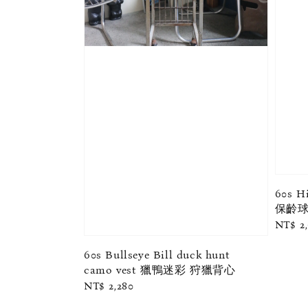
60s H
保齡球
Regul
NT$ 2
price
60s Bullseye Bill duck hunt
camo vest 獵鴨迷彩 狩獵背心
Regular
NT$ 2,280
price