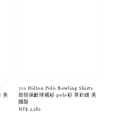
g
70s Hilton Polo Bowling Shirts
縫 美
箭領保齡球襯衫 polo衫 單針縫 美
國製
Regular
NT$ 2,280
price