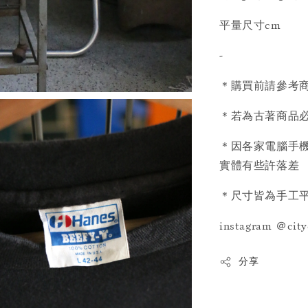
平量尺寸cm
-
＊購買前請參考
＊若為古著商品必
＊因各家電腦手機
實體有些許落差
＊尺寸皆為手工平
instagram ＠cit
分享