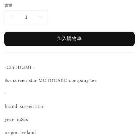
數量
加入購物車
-CIYTDUMP-
80s screen star MOTOCARD company tee
-
brand: screen star
year: 1980s
origin: Ireland