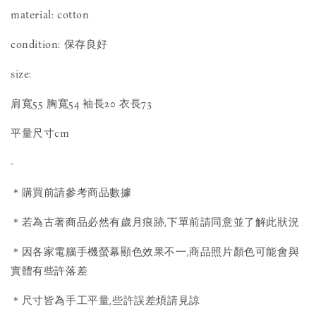
material: cotton
condition: 保存良好
size:
肩寬55 胸寬54 袖長20 衣長73
平量尺寸cm
-
＊購買前請參考商品數據
＊若為古著商品必然有歲月痕跡,下單前請同意並了解此狀況
＊因各家電腦手機螢幕顯色效果不一,商品照片顏色可能會與
實體有些許落差
＊尺寸皆為手工平量,些許誤差煩請見諒