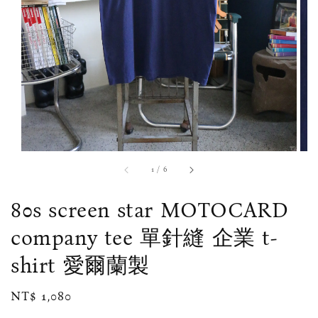
1
/
6
80s screen star MOTOCARD
company tee 單針縫 企業 t-
shirt 愛爾蘭製
Regular
NT$ 1,080
price