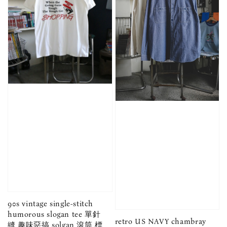
90s vintage single-stitch
humorous slogan tee 單針
retro US NAVY chambray
縫 趣味惡搞 solgan 滾筒 標