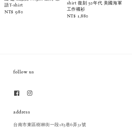
shirt 復刻 50年代 美國海軍
語T-shirt
工作襯衫
Regular
NT$ 980
Regular
NT$ 1,880
price
price
follow us
address
台南市東區樹林街一段183巷6弄31號