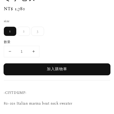
Regular
NT$ 1,780
price
size
1
2
3
數量
加入購物車
-CIYTDUMP-
80~00s Italian marina boat neck sweater