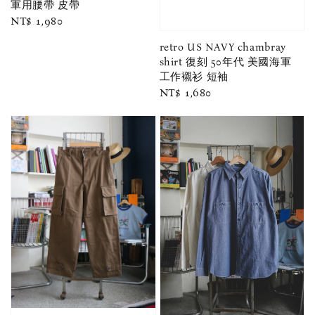
軍用腰帶 皮帶
Regular
NT$ 1,980
price
retro US NAVY chambray
shirt 復刻 50年代 美國海軍
工作襯衫 短袖
Regular
NT$ 1,680
price