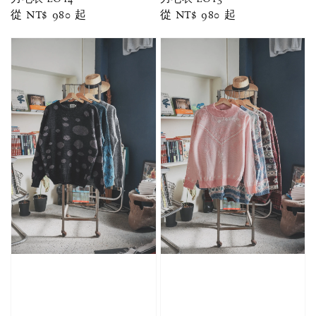
Regular
從
NT$ 980
起
Regular
從
NT$ 980
起
price
price