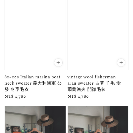
vintage wool fisherman
80~00s Italian marina boat
aran sweater 古著 羊毛 愛
neck sweater 義大利海軍 公
爾蘭漁夫 開襟毛衣
發 冬季毛衣
Regular
NT$ 1,780
Regular
NT$ 1,780
price
price