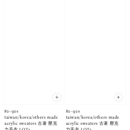
80~90s
80~90s
taiwan/korea/others made
taiwan/korea/others made
acrylic sweaters 古著 壓克
acrylic sweaters 古著 壓克
力毛衣 LOT4
力毛衣 LOT3