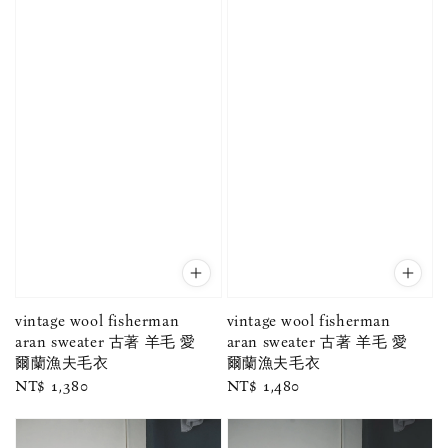
vintage wool fisherman
vintage wool fisherman
aran sweater 古著 羊毛 愛
aran sweater 古著 羊毛 愛
爾蘭漁夫毛衣
爾蘭漁夫毛衣
Regular
NT$ 1,380
Regular
NT$ 1,480
price
price