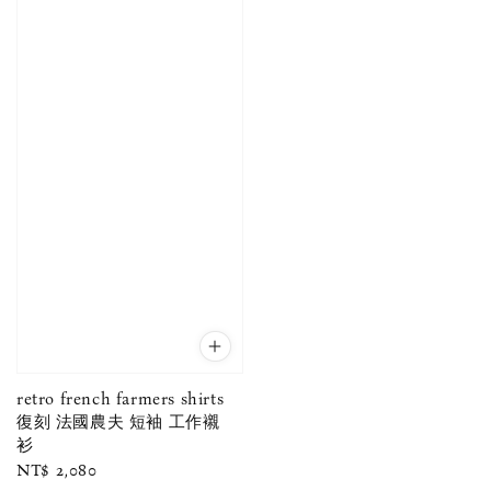
retro french farmers shirts
復刻 法國農夫 短袖 工作襯
衫
Regular
NT$ 2,080