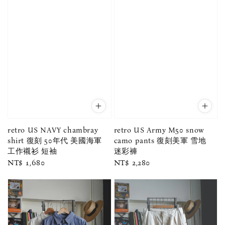
retro US NAVY chambray
retro US Army M50 snow
shirt 復刻 50年代 美國海軍
camo pants 復刻美軍 雪地
工作襯衫 短袖
迷彩褲
Regular
NT$ 1,680
Regular
NT$ 2,280
price
price