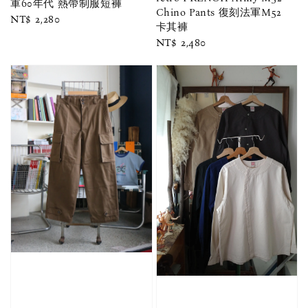
軍60年代 熱帶制服短褲
Chino Pants 復刻法軍M52
Regular
NT$ 2,280
卡其褲
price
Regular
NT$ 2,480
price