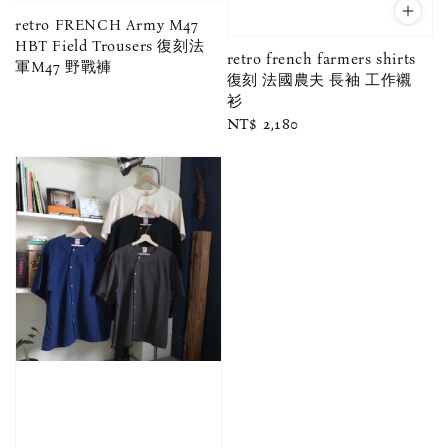
retro FRENCH Army M47
HBT Field Trousers 復刻法
retro french farmers shirts
軍M47 野戰褲
復刻 法國農夫 長袖 工作襯
衫
Regular
NT$ 2,180
price