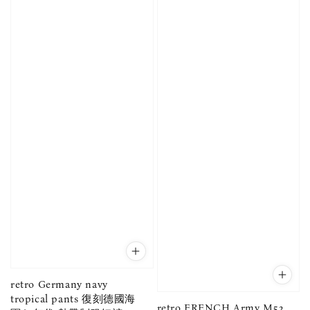
retro Germany navy
tropical pants 復刻德國海
retro FRENCH Army M52