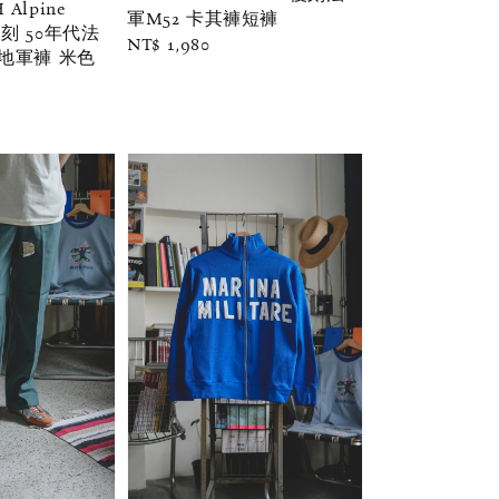
 Alpine
軍M52 卡其褲短褲
 復刻 50年代法
Regular
NT$ 1,980
地軍褲 米色
price