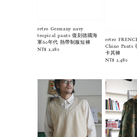
retro Germany navy
tropical pants 復刻德國海
retro FRENC
軍60年代 熱帶制服短褲
Chino Pant
Regular
NT$ 2,280
卡其褲
price
Regular
NT$ 2,480
price