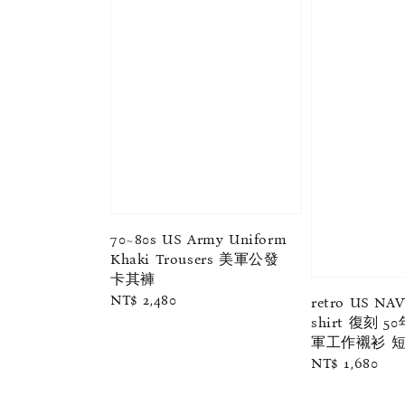
70~80s US Army Uniform
Khaki Trousers 美軍公發
卡其褲
Regular
NT$ 2,480
retro US NA
price
shirt 復刻 
軍工作襯衫 
Regular
NT$ 1,680
price