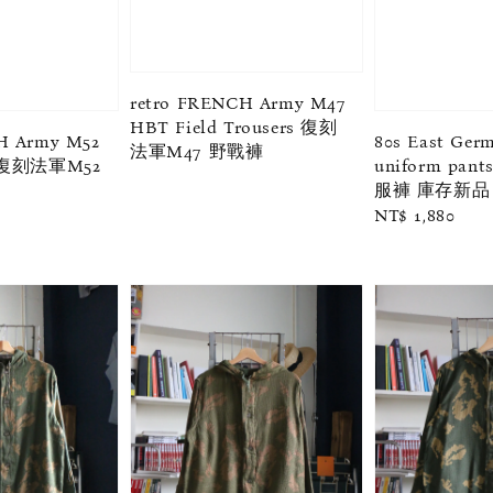
retro FRENCH Army M47
HBT Field Trousers 復刻
H Army M52
80s East Germ
法軍M47 野戰褲
s 復刻法軍M52
uniform pa
服褲 庫存新品
Regular
NT$ 1,880
price