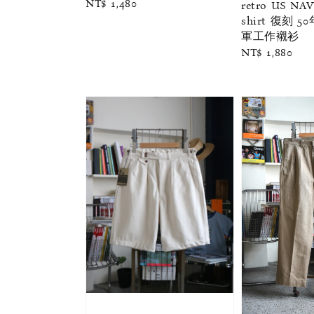
Regular
NT$ 1,480
retro US NA
price
shirt 復刻 
軍工作襯衫
Regular
NT$ 1,880
price