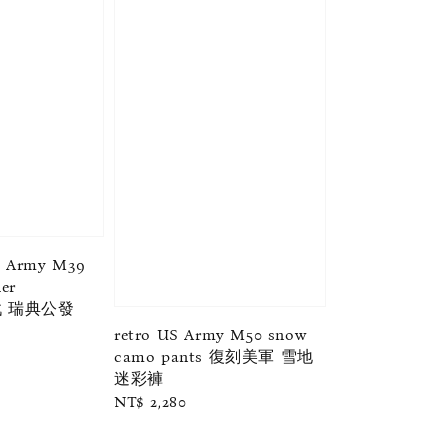
 Army M39
er
二戰 瑞典公發
retro US Army M50 snow
camo pants 復刻美軍 雪地
迷彩褲
Regular
NT$ 2,280
price