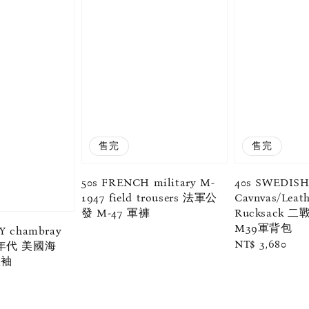
售完
售完
50s FRENCH military M-
40s SWEDISH
1947 field trousers 法軍公
Cavnvas/Leath
發 M-47 軍褲
Rucksack 
M39軍背包
VY chambray
Regular
NT$ 3,680
50年代 美國海
price
短袖