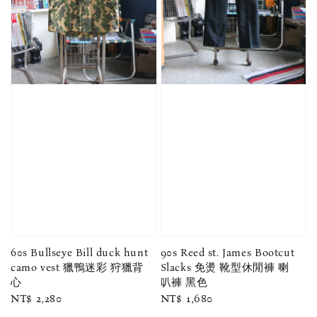
60s Bullseye Bill duck hunt
90s Reed st. James Bootcut
camo vest 獵鴨迷彩 狩獵背
Slacks 免燙 靴型休閒褲 喇
心
叭褲 黑色
Regular
NT$ 2,280
Regular
NT$ 1,680
price
price