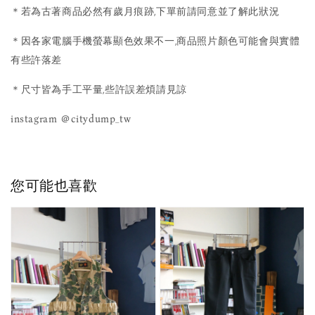
＊若為古著商品必然有歲月痕跡,下單前請同意並了解此狀況
＊因各家電腦手機螢幕顯色效果不一,商品照片顏色可能會與實體
有些許落差
＊尺寸皆為手工平量,些許誤差煩請見諒
instagram ＠citydump_tw
您可能也喜歡