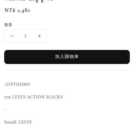
Regular
NT$ 2,480
price
數量
加入購物車
-CIYTDUMP-
70s LEVI'S ACTION SLACKS
-
brand: LEVI'S