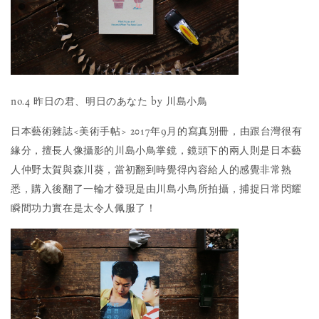
no.4 昨日の君、明日のあなた by 川島小鳥
日本藝術雜誌<美術手帖> 2017年9月的寫真別冊，由跟台灣很有
緣分，擅長人像攝影的川島小鳥掌鏡，鏡頭下的兩人則是日本藝
人仲野太賀與森川葵，當初翻到時覺得內容給人的感覺非常熟
悉，購入後翻了一輪才發現是由川島小鳥所拍攝，捕捉日常閃耀
瞬間功力實在是太令人佩服了！