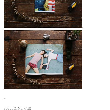
.
-
about ZINE 小誌