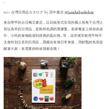
-
no.1 台灣日用品カタログ by 田中書店
@tanakabookshop
來自學甲的台日獨立書店，以目錄形式呈現外國人視角下台灣人
習以為常的日用品，從飽和色調的塑膠盤、老家餐桌上很俗的桌
巾、小吃的食物紙袋到經典的藍白拖...等，這些便宜耐用平時不
太會特別注意到日用品，隱藏在各個日常角落，用鮮豔的色彩提
醒著大家：有需要的時候我都在哦！