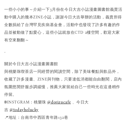
一些小小的事～介紹一下3月份在今日大吉小誌漫畫圖書館義賣活
動中購入的幾本ZINE小誌，謝謝今日大吉舉辦的活動，義賣所得
全數捐給了台灣罕見疾病基金會，活動中也發現了許多有趣的作
品並被動做了點愛心，這些小誌就放在CTD 2樓空間，歡迎大家
有空來翻翻～
-
關於今日大吉小誌漫畫圖書館
與桃樂珠喫茶店一同經營的閱讀空間，除了美味餐點與飲品外，
收藏了許多漫畫、ZINE與刊物，只要達低消都能自由翻閱，店內
氛圍悠閒舒服步調緩慢，推薦大家留給自己一些時光在這邊稍作
停留。
🌐INSTGRAM：桃樂珠
@dorizucafe
、今日大
吉
@todayholucky
📍地址：台南市中西區青年路132巷