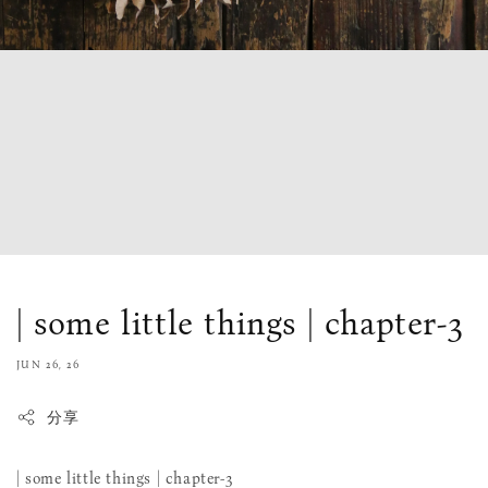
| some little things | chapter-3
JUN 26, 26
分享
| some little things | chapter-3